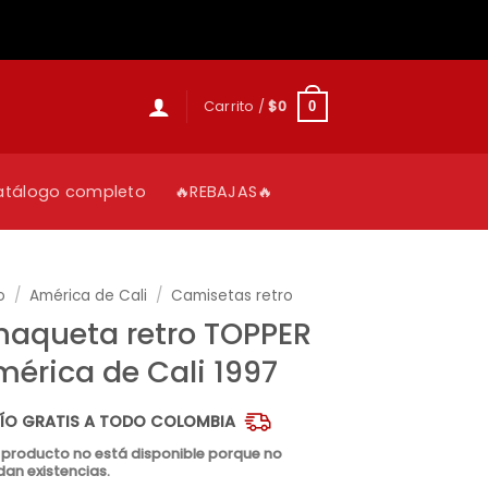
Carrito /
$
0
0
atálogo completo
🔥REBAJAS🔥
o
/
América de Cali
/
Camisetas retro
haqueta retro TOPPER
érica de Cali 1997
ÍO GRATIS A TODO COLOMBIA
 producto no está disponible porque no
an existencias.