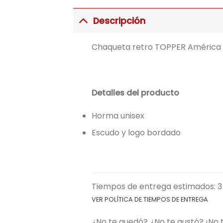
Descripción
Chaqueta retro TOPPER América d
Detalles del producto
Horma unisex
Escudo y logo bordado
Tiempos de entrega estimados: 3 d
VER POLÍTICA DE TIEMPOS DE ENTREGA
¿No te quedó? ¿No te gustó? ¡No