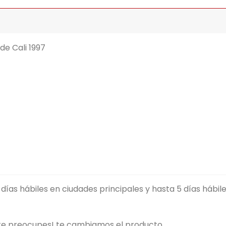
e Cali 1997
ías hábiles en ciudades principales y hasta 5 días hábiles
 te preocupes! te cambiamos el producto