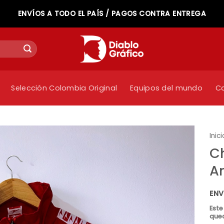
ENVÍOS A TODO EL PAÍS / PAGOS CONTRA ENTREGA
Selección Colombia Original
Equipos del mundo
C
Inici
C
Am
ENV
Este
qued