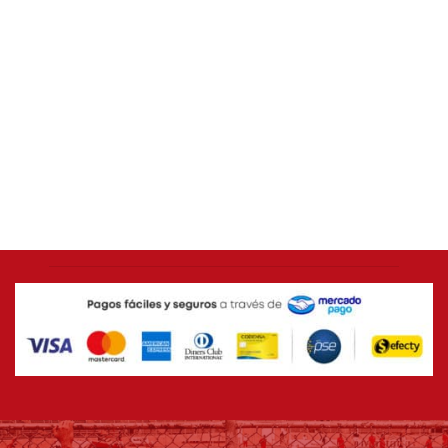
AMÉRICA DE CALI
Buzo retro KAPPA América de Cali – Negro
$
149.900