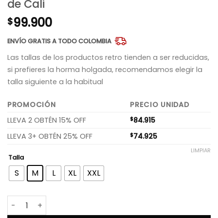
de Cali
99.900
$
ENVÍO GRATIS A TODO COLOMBIA
Las tallas de los productos retro tienden a ser reducidas,
si prefieres la horma holgada, recomendamos elegir la
talla siguiente a la habitual
PROMOCIÓN
PRECIO UNIDAD
LLEVA 2 OBTÉN 15% OFF
$
84.915
LLEVA 3+ OBTÉN 25% OFF
$
74.925
LIMPIAR
Talla
S
M
L
XL
XXL
Camiseta retro AZUL SAETA América de Cali cantidad