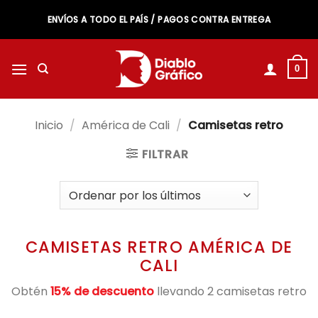
Saltar
ENVÍOS A TODO EL PAÍS / PAGOS CONTRA ENTREGA
al
contenido
0
Inicio
/
América de Cali
/
Camisetas retro
FILTRAR
CAMISETAS RETRO AMÉRICA DE
CALI
Obtén
15% de descuento
llevando 2 camisetas retro