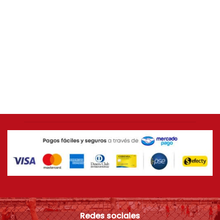
AMÉRICA DE CALI
Camiseta ORIGINAL Adidas 2014 América de Cali
[USADA 9/10] Talla L
$
399.000
Redes sociales