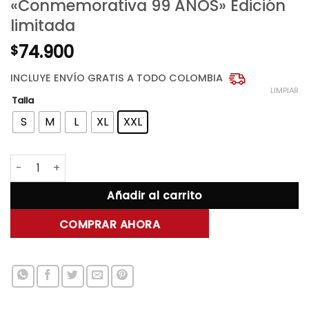
«Conmemorativa 99 AÑOS» Edición
limitada
74.900
$
INCLUYE ENVÍO GRATIS A TODO COLOMBIA
LIMPIAR
Talla
S
M
L
XL
XXL
Camiseta NEGRA regular fit «Conmemorativa 99 AÑOS» Ed
Añadir al carrito
COMPRAR AHORA