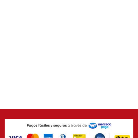
AMÉRICA DE CALI
Camiseta ORIGINAL Adidas 2014 América de Cali
[USADA 9/10] Talla L
$
399.000