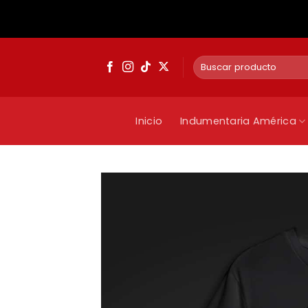
Saltar
al
contenido
Buscar
por:
Inicio
Indumentaria América