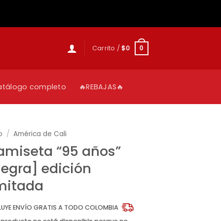
Carrito /
$
0
0
atálogo completo
🔥REBAJAS🔥
o
/
América de Cali
amiseta “95 años”
egra] edición
imitada
LUYE ENVÍO GRATIS A TODO COLOMBIA