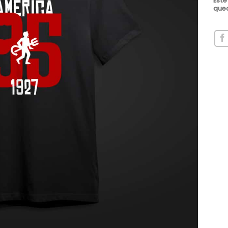
Este
qued