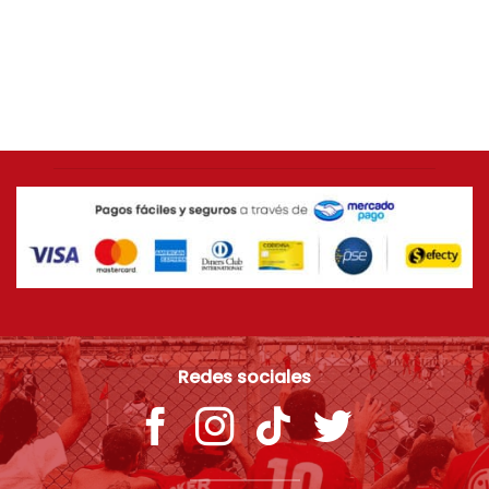
AMÉRICA DE CALI
Camiseta negra regular fit «ROJO CAPO» inspirada en
América
$
74.900
Redes sociales