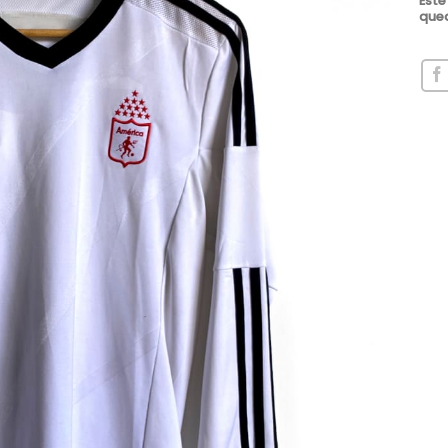
Este
qued