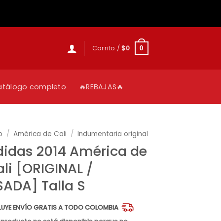
Carrito /
$
0
0
atálogo completo
🔥REBAJAS🔥
o
/
América de Cali
/
Indumentaria original
didas 2014 América de
li [ORIGINAL /
ADA] Talla S
LUYE ENVÍO GRATIS A TODO COLOMBIA