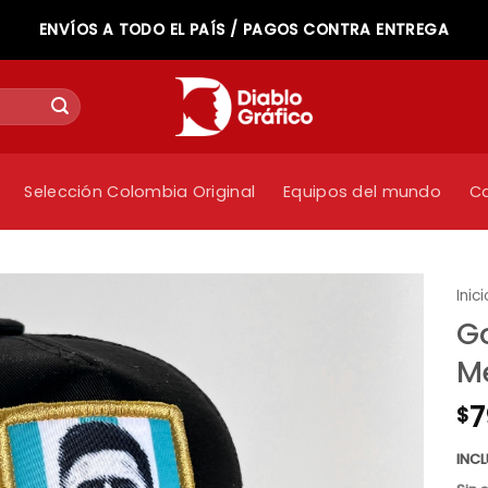
ENVÍOS A TODO EL PAÍS / PAGOS CONTRA ENTREGA
Selección Colombia Original
Equipos del mundo
C
Inici
Go
M
7
$
INC