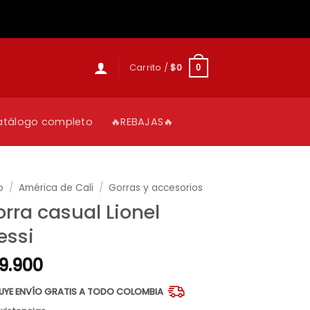
Carrito /
$
0
0
atálogo completo
🔥REBAJAS🔥
o
/
América de Cali
/
Gorras y accesorios
rra casual Lionel
essi
9.900
LUYE ENVÍO GRATIS A TODO COLOMBIA