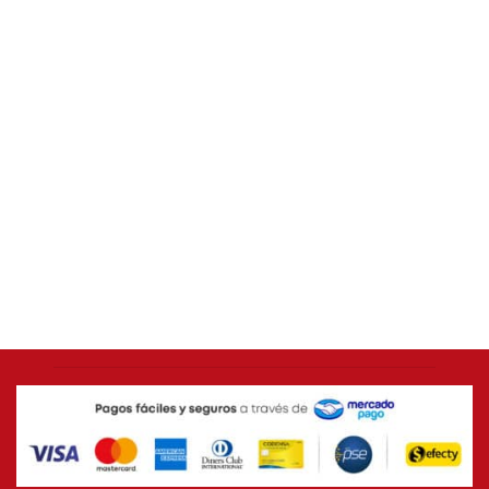
AMÉRICA DE CALI
Camiseta ORIGINAL Adidas 2014 América de Cali
[USADA 9/10] Talla L
$
399.000