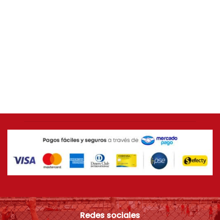
AMÉRICA DE CALI
Camiseta ORIGINAL Adidas 2014 América de Cali
[USADA 9/10] Talla L
$
399.000
Redes sociales