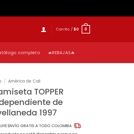
Carrito /
$
0
0
atálogo completo
🔥REBAJAS🔥
o
/
América de Cali
amiseta TOPPER
ndependiente de
vellaneda 1997
LUYE ENVÍO GRATIS A TODO COLOMBIA