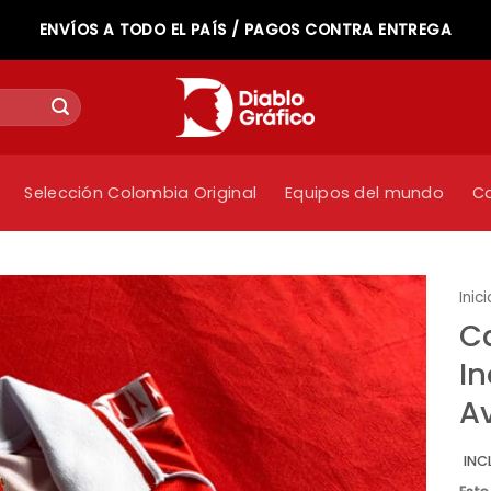
ENVÍOS A TODO EL PAÍS / PAGOS CONTRA ENTREGA
Selección Colombia Original
Equipos del mundo
C
Inici
C
I
A
INC