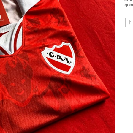
Este
qued